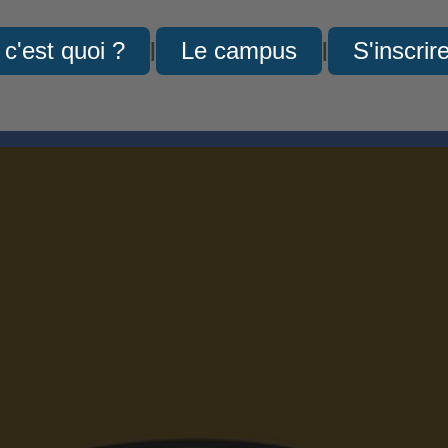
c'est quoi ?
 c'est quoi ?
Le campus
Le campus
S'inscrire
S'inscrir
|
|
|
|